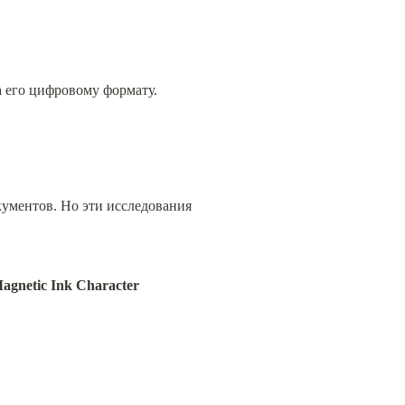
а его цифровому формату.
ментов. Но эти исследования 
gnetic Ink Character 