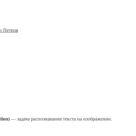
н Петров
tion)
 — задача распознавания текста на изображении.