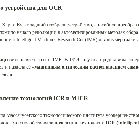
го устройства для OCR
 Харви Кук-младший изобрели устройство, способное преобразо
ложило начало революции в автоматизированных методах сбора 
панию Intelligent Machines Research Co. (IMR) для коммерциализ
цензию на все патенты IMR. В 1959 году она представила сове
в и назвала её 
«‎машинным оптическим распознаванием симво
расли.
оявление технологий ICR и MICR
ппа Массачусетского технологического института усовершенство
ов. Это способствовало появлению технологии 
ICR (Intelligen