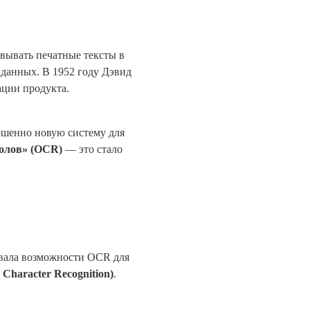
вывать печатные тексты в 
данных. В 1952 году Дэвид 
ации продукта.
ршенно новую систему для 
лов»‎ (OCR)
 — это стало 
вала возможности OCR для 
t Character Recognition)
.