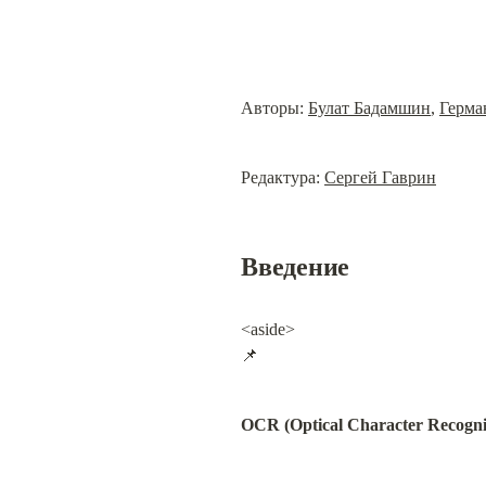
Авторы: 
Булат Бадамшин
, 
Герма
Редактура: 
Сергей Гаврин
Введение
<aside>

📌
OCR (Optical Character Recogni