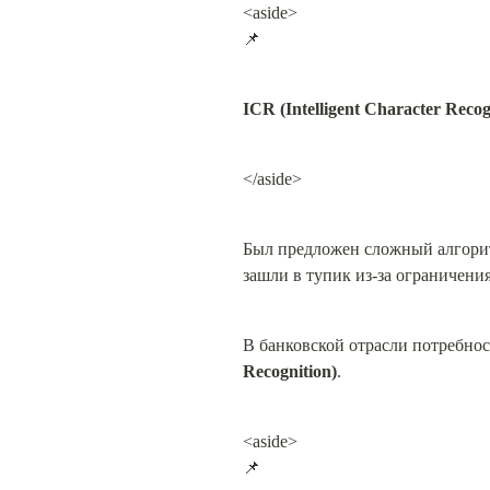
<aside>

📌
ICR (Intelligent Character Recog
</aside>
Был предложен сложный алгорит
зашли в тупик из-за ограничени
В банковской отрасли потребнос
Recognition)
.
<aside>

📌